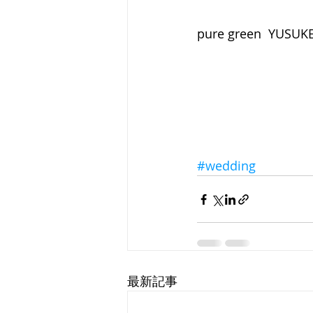
pure green  YUSUK
#wedding
最新記事