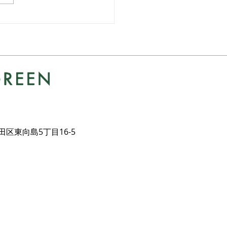
事例 ドライガーデン
墨田区東向島5丁目16-5