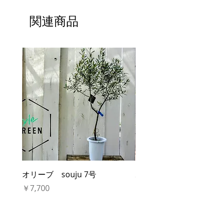
関連商品
オリーブ souju 7号
ボトルツリー ブラギ
5号
価格
￥7,700
価格
￥3,960