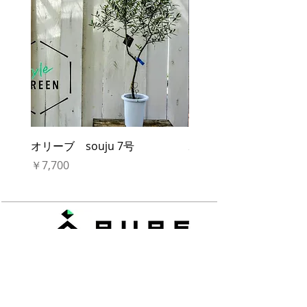
オリーブ souju 7号
ボトルツリー ブラギ
5号
価格
￥7,700
価格
￥3,960
TEL :
0574 - 66- 9137
FAX :
0574 - 66 - 9136