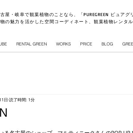
古屋・岐阜で観葉植物のことなら、「PUREGREEN ピュアグ
植物の魅力を活かした空間コーディネート、観葉植物レンタ
UBE
RENTAL GREEN
WORKS
PRICE
BLOG
GRE
11日
読了時間: 1分
N
る名古屋のショップ、マルティニークさんのPOP UP S