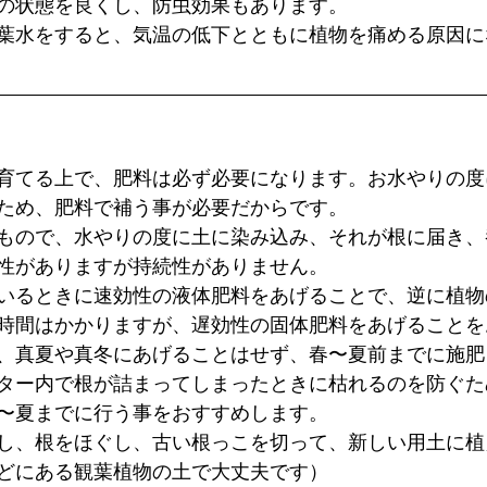
の状態を良くし、防虫効果もあります。
葉水をすると、気温の低下とともに植物を痛める原因に
育てる上で、肥料は必ず必要になります。お水やりの度
ため、肥料で補う事が必要だからです。
もので、水やりの度に土に染み込み、それが根に届き、
性がありますが持続性がありません。
いるときに速効性の液体肥料をあげることで、逆に植物
時間はかかりますが、遅効性の固体肥料をあげることを
、真夏や真冬にあげることはせず、春〜夏前までに施肥
ター内で根が詰まってしまったときに枯れるのを防ぐた
〜夏までに行う事をおすすめします。
し、根をほぐし、古い根っこを切って、新しい用土に植
どにある観葉植物の土で大丈夫です）